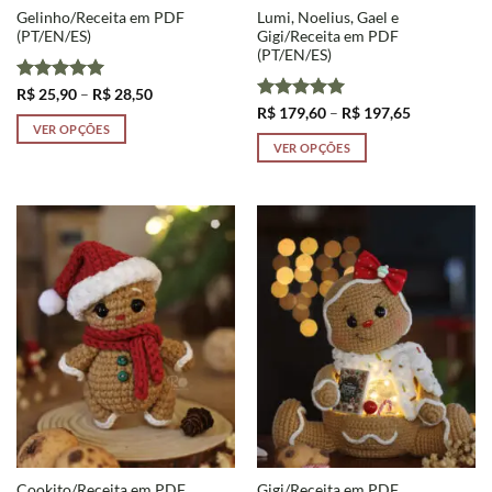
Gelinho/Receita em PDF
Lumi, Noelius, Gael e
(PT/EN/ES)
Gigi/Receita em PDF
(PT/EN/ES)
Avaliação
5
Faixa
R$
25,90
–
R$
28,50
de
de 5
Avaliação
5
Faixa
R$
179,60
–
R$
197,65
preço:
de
de 5
VER OPÇÕES
R$ 25,90
preço:
VER OPÇÕES
através
Este
R$ 179,60
R$ 28,50
através
Este
produto
R$ 197,65
produto
tem
tem
várias
várias
variantes.
variantes.
As
As
opções
opções
podem
podem
ser
ser
escolhidas
escolhidas
na
na
página
página
do
do
produto
produto
Cookito/Receita em PDF
Gigi/Receita em PDF