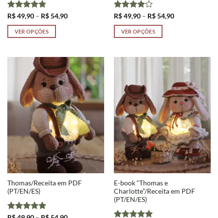
Avaliação
Faixa
Avaliação
Faixa
R$
49,90
–
R$
54,90
R$
49,90
–
R$
54,90
de
de
4.75
de 5
4
de 5
preço:
preço:
VER OPÇÕES
VER OPÇÕES
R$ 49,90
R$ 49,90
através
através
Este
Este
R$ 54,90
R$ 54,90
produto
produto
tem
tem
várias
várias
variantes.
variantes.
As
As
opções
opções
podem
podem
ser
ser
escolhidas
escolhidas
na
na
página
página
do
do
produto
produto
Thomas/Receita em PDF
E-book “Thomas e
(PT/EN/ES)
Charlotte”/Receita em PDF
(PT/EN/ES)
Avaliação
5
Faixa
R$
49,90
–
R$
54,90