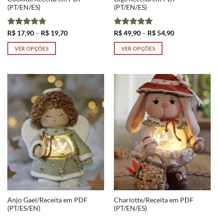
(PT/EN/ES)
(PT/EN/ES)
Avaliação
5
Faixa
Avaliação
5
Faixa
R$
17,90
–
R$
19,70
R$
49,90
–
R$
54,90
de
de
de 5
de 5
preço:
preço:
VER OPÇÕES
VER OPÇÕES
R$ 17,90
R$ 49,90
através
através
Este
Este
R$ 19,70
R$ 54,90
produto
produto
tem
tem
várias
várias
variantes.
variantes.
As
As
opções
opções
podem
podem
ser
ser
escolhidas
escolhidas
na
na
página
página
do
do
produto
produto
Anjo Gael/Receita em PDF
Charlotte/Receita em PDF
(PT/ES/EN)
(PT/EN/ES)