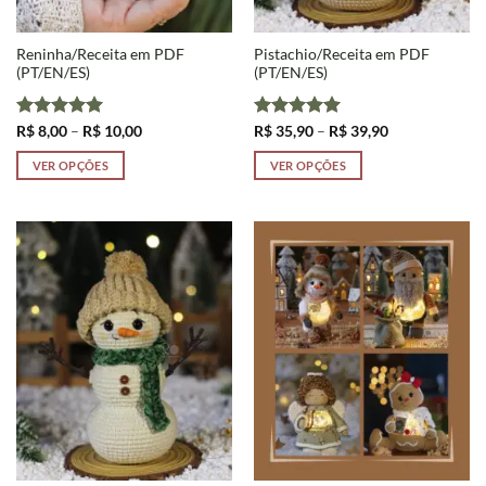
Reninha/Receita em PDF
Pistachio/Receita em PDF
(PT/EN/ES)
(PT/EN/ES)
Avaliação
5
Faixa
Avaliação
5
Faixa
R$
8,00
–
R$
10,00
R$
35,90
–
R$
39,90
de
de
de 5
de 5
preço:
preço:
VER OPÇÕES
VER OPÇÕES
R$ 8,00
R$ 35,90
através
através
Este
Este
R$ 10,00
R$ 39,90
produto
produto
tem
tem
várias
várias
variantes.
variantes.
As
As
opções
opções
podem
podem
ser
ser
escolhidas
escolhidas
na
na
página
página
do
do
produto
produto