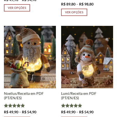
de
de 5
Avaliação
5
Faixa
R$
89,80
–
R$
98,80
preço:
de
de 5
VER OPÇÕES
R$ 49,90
preço:
VER OPÇÕES
através
Este
R$ 89,80
R$ 54,90
através
Este
produto
R$ 98,80
produto
tem
tem
várias
várias
variantes.
variantes.
As
As
opções
opções
podem
podem
ser
ser
escolhidas
escolhidas
na
na
página
página
do
do
produto
produto
Noelius/Receita em PDF
Lumi/Receita em PDF
(PT/EN/ES)
(PT/EN/ES)
Avaliação
Faixa
Avaliação
Faixa
R$
49,90
–
R$
54,90
R$
49,90
–
R$
54,90
de
de
4.88
de 5
4.9
de 5