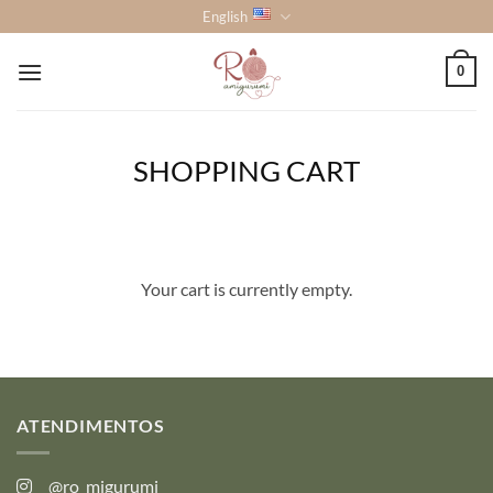
Skip
English
to
content
0
SHOPPING CART
Your cart is currently empty.
ATENDIMENTOS
@ro_migurumi