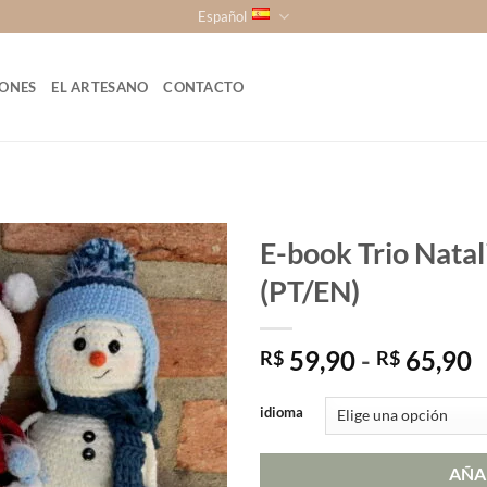
Español
ONES
EL ARTESANO
CONTACTO
E-book Trio Nata
(PT/EN)
R
59,90
-
65,90
R$
R$
d
p
idioma
d
R
AÑA