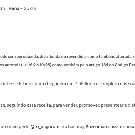
 cm
Rena
– 30 cm
o pode ser reproduzida, distribuída ou revendida, como também, alterada,
itos autorais (Lei nº 9.610/98) como também pelo artigo 184 do Código Pe
 criei esse E-book para chegar em um PDF lindo e completo nas sua
e, seguindo essa receita, para vender, promover, presentear e dis
ue o meu perfil
@ro_migurumi
e a hashtag
#fizcomaro
, assim conse