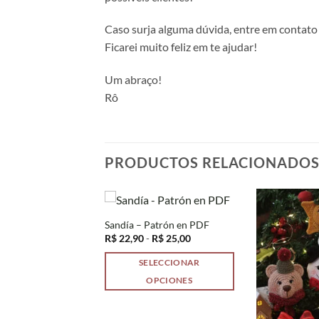
Caso surja alguma dúvida, entre em contat
Ficarei muito feliz em te ajudar!
Um abraço!
Rô
PRODUCTOS RELACIONADO
trón en PDF
Sandía – Patrón en PDF
Rango
Rango
R$
39,90
R$
22,90
-
R$
25,00
de
de
precios:
precios:
LECCIONAR
SELECCIONAR
desde
desde
R$ 35,90
R$ 22,90
OPCIONES
OPCIONES
hasta
hasta
R$ 39,90
R$ 25,00
Este
producto