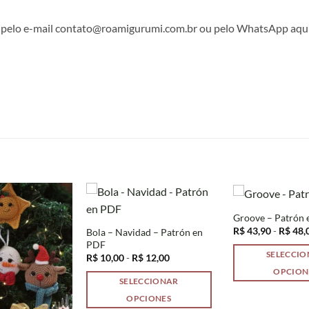
o pelo e-mail contato@roamigurumi.com.br ou pelo WhatsApp aqui
S
Groove – Patrón
R$
43,90
-
R$
48,
Bola – Navidad – Patrón en
PDF
SELECCI
Rango
R$
10,00
-
R$
12,00
de
OPCION
precios:
SELECCIONAR
desde
Este
R$ 10,00
OPCIONES
producto
hasta