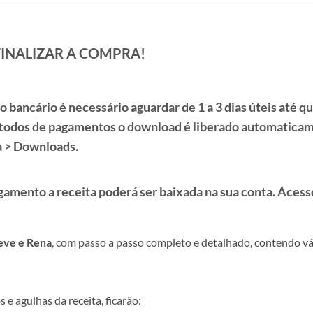
FINALIZAR A COMPRA!
to
bancário é necessário aguardar de
1 a 3 dias úteis
até qu
todos de pagamentos o download é liberado automaticame
 > Downloads.
gamento a receita poderá ser baixada na sua conta. Aces
eve e Rena
, com passo a passo completo e detalhado, contendo vá
e agulhas da receita, ficarão: