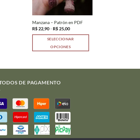
Manzana – Patrón en PDF
Rango
R$
22,90
-
R$
25,00
de
precios:
SELECCIONAR
desde
R$ 22,90
OPCIONES
hasta
R$ 25,00
Este
producto
tiene
múltiples
TODOS DE PAGAMENTO
variantes.
Las
opciones
se
pueden
elegir
en
la