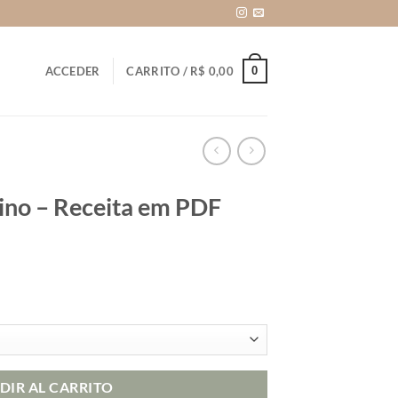
0
ACCEDER
CARRITO /
R$
0,00
lino – Receita em PDF
ango
e
recios:
esde
$ 59,90
DIR AL CARRITO