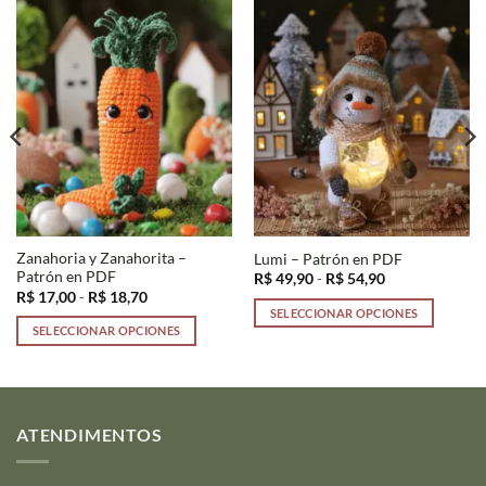
Zanahoria y Zanahorita –
Lumi – Patrón en PDF
Patrón en PDF
Rango
R$
49,90
-
R$
54,90
de
Rango
R$
17,00
-
R$
18,70
precios:
de
SELECCIONAR OPCIONES
desde
precios:
SELECCIONAR OPCIONES
R$ 49,90
Este
desde
hasta
R$ 17,00
Este
producto
R$ 54,90
hasta
producto
R$ 18,70
tiene
tiene
múltiples
múltiples
variantes.
ATENDIMENTOS
variantes.
Las
Las
opciones