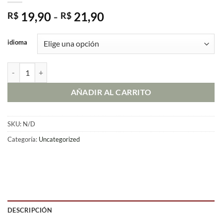
Rango
19,90
-
21,90
R$
R$
de
precios:
idioma
desde
R$ 19,90
Mochilita - Patrón en PDF cantidad
hasta
R$ 21,90
AÑADIR AL CARRITO
SKU:
N/D
Categoría:
Uncategorized
DESCRIPCIÓN