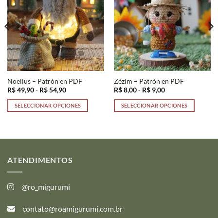
Noelius – Patrón en PDF
Zézim – Patrón en PDF
Rango
Rango
R$
49,90
-
R$
54,90
R$
8,00
-
R$
9,00
de
de
precios:
precios:
SELECCIONAR OPCIONES
SELECCIONAR OPCIONES
desde
desde
R$ 49,90
R$ 8,00
Este
Este
hasta
hasta
producto
producto
R$ 54,90
R$ 9,00
tiene
tiene
múltiples
múltiples
variantes.
variantes.
ATENDIMENTOS
Las
Las
opciones
opciones
@ro_migurumi
se
se
pueden
pueden
contato@roamigurumi.com.br
elegir
elegir