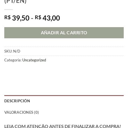
(PT/EN)
Rango
39,50
-
43,00
R$
R$
de
precios:
AÑADIR AL CARRITO
desde
R$ 39,50
hasta
SKU:
N/D
R$ 43,00
Categoría:
Uncategorized
DESCRIPCIÓN
VALORACIONES (0)
LEIA COM ATENÇÃO ANTES DE FINALIZAR A COMPRA!