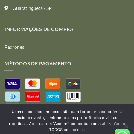
en
en
la
la
Guaratinguetá / SP
página
página
de
de
producto
producto
INFORMAÇÕES DE COMPRA
Padrones
MÉTODOS DE PAGAMENTO
Usamos cookies em nosso site para fornecer a experiência
mais relevante, lembrando suas preferências e visitas
repetidas. Ao clicar em “Aceitar”, concorda com a utilização de
TODOS os cookies.
Desenvolvido por:
B2V-Web