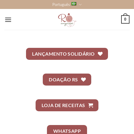
Skip
Português
to
content
0
LANÇAMENTO SOLIDÁRIO
DOAÇÃO RS
LOJA DE RECEITAS
WHATSAPP