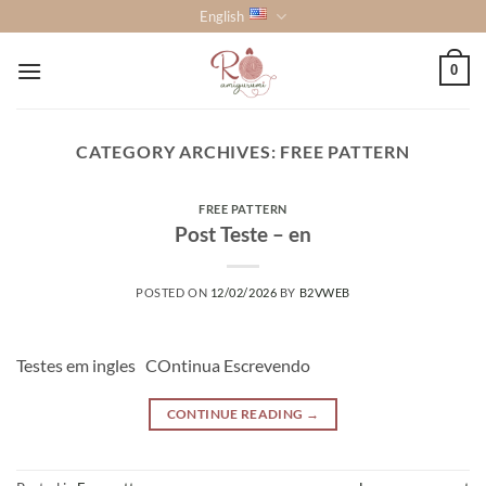
Skip
English
to
content
0
CATEGORY ARCHIVES:
FREE PATTERN
FREE PATTERN
Post Teste – en
POSTED ON
12/02/2026
BY
B2VWEB
Testes em ingles COntinua Escrevendo
CONTINUE READING
→