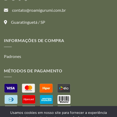
pueden
pueden
contato@roamigurumi.com.br
elegir
elegir
en
en
la
la
Guaratinguetá / SP
página
página
de
de
producto
producto
INFORMAÇÕES DE COMPRA
Padrones
MÉTODOS DE PAGAMENTO
Usamos cookies em nosso site para fornecer a experiência