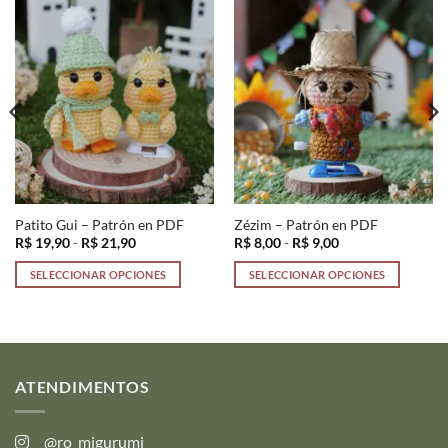
Patito Gui – Patrón en PDF
Zézim – Patrón en PDF
Rango
Rango
R$
19,90
-
R$
21,90
R$
8,00
-
R$
9,00
de
de
precios:
precios:
SELECCIONAR OPCIONES
SELECCIONAR OPCIONES
desde
desde
R$ 19,90
R$ 8,00
Este
Este
hasta
hasta
producto
producto
R$ 21,90
R$ 9,00
tiene
tiene
múltiples
múltiples
variantes.
variantes.
ATENDIMENTOS
Las
Las
opciones
opciones
@ro_migurumi
se
se