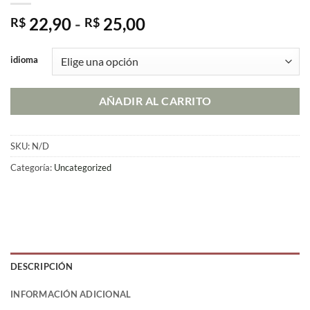
Rango
22,90
-
25,00
R$
R$
de
precios:
idioma
desde
R$ 22,90
AÑADIR AL CARRITO
hasta
R$ 25,00
SKU:
N/D
Categoría:
Uncategorized
DESCRIPCIÓN
INFORMACIÓN ADICIONAL