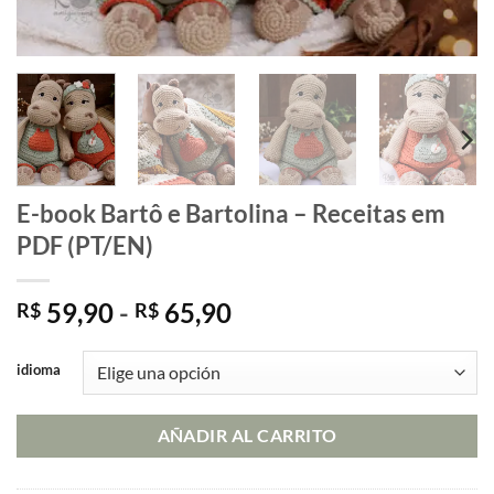
E-book Bartô e Bartolina – Receitas em
PDF (PT/EN)
Rango
59,90
-
65,90
R$
R$
de
precios:
idioma
desde
R$ 59,90
AÑADIR AL CARRITO
hasta
R$ 65,90