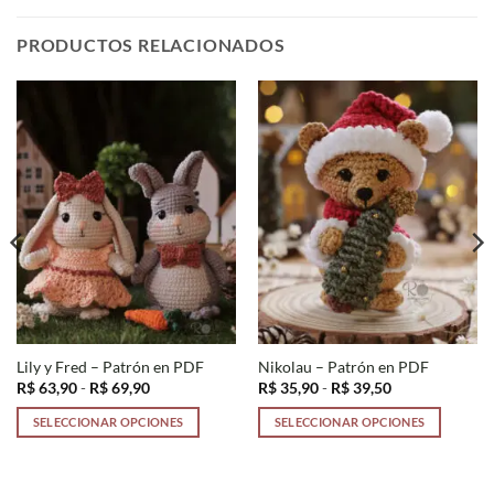
PRODUCTOS RELACIONADOS
Lily y Fred – Patrón en PDF
Nikolau – Patrón en PDF
Rango
Rango
R$
63,90
-
R$
69,90
R$
35,90
-
R$
39,50
de
de
precios:
precios:
SELECCIONAR OPCIONES
SELECCIONAR OPCIONES
desde
desde
R$ 63,90
R$ 35,90
Este
Este
hasta
hasta
producto
producto
R$ 69,90
R$ 39,50
tiene
tiene