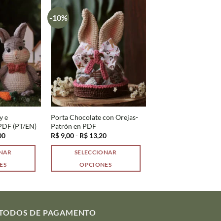
-10%
y e
Porta Chocolate con Orejas-
PDF (PT/EN)
Patrón en PDF
Rango
Rango
00
R$
9,00
-
R$
13,20
de
de
precios:
precios:
ONAR
SELECCIONAR
desde
desde
R$ 39,50
R$ 9,00
ES
OPCIONES
hasta
hasta
R$ 43,00
R$ 13,20
Este
producto
tiene
múltiples
TODOS DE PAGAMENTO