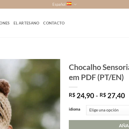
Español
ONES
EL ARTESANO
CONTACTO
Chocalho Sensoria
em PDF (PT/EN)
R
24,90
-
27,40
R$
R$
d
p
idioma
d
R
AÑA