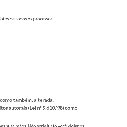
fotos de todos os processos.
a, como também, alterada,
itos autorais (Lei nº 9.610/98) como
as suas mãos. Não seria justo você violar os