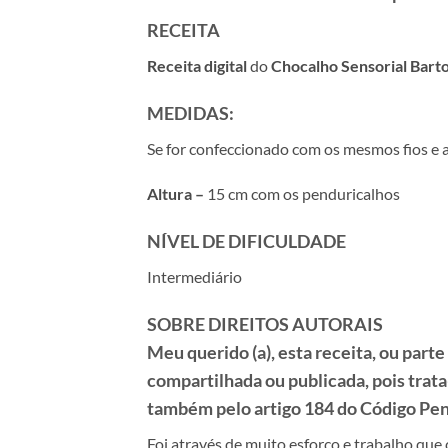
RECEITA
Receita
digital
do
Chocalho Sensorial Bart
MEDIDAS:
Se for confeccionado com os mesmos fios e ag
Altura –
15 cm com os penduricalhos
NÍVEL DE DIFICULDADE
Intermediário
SOBRE DIREITOS AUTORAIS
Meu querido (a), esta receita, ou part
compartilhada ou publicada, pois trata
também pelo artigo 184 do Código Pena
Foi através de muito esforço e trabalho que 