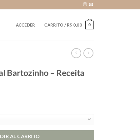
0
ACCEDER
CARRITO /
R$
0,00
l Bartozinho – Receita
ango
e
recios:
esde
$ 24,90
DIR AL CARRITO