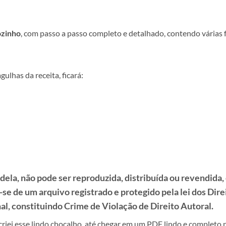
ozinho
, com passo a passo completo e detalhado, contendo várias 
ulhas da receita, ficará:
e dela, não pode ser reproduzida, distribuída ou revendid
-se de um arquivo registrado e protegido pela lei dos Dire
l, constituindo Crime de Violação de Direito Autoral.
criei esse lindo chocalho, até chegar em um PDF lindo e completo n