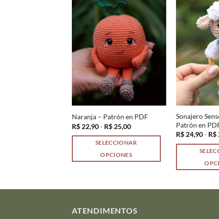
y Zanahorita –
Sonajero Sens
Naranja – Patrón en PDF
 PDF
Patrón en PD
Rango
R$
22,90
-
R$
25,00
de
Rango
R$
18,70
R$
24,90
-
R$
precios:
de
SELECCIONAR
desde
precios:
LECCIONAR
SELEC
R$ 22,90
desde
OPCIONES
hasta
R$ 17,00
OPCIONES
OPC
R$ 25,00
Este
hasta
R$ 18,70
Este
producto
producto
tiene
tiene
múltiples
múltiples
ATENDIMENTOS
variantes.