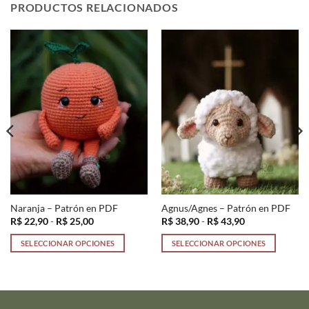
PRODUCTOS RELACIONADOS
Naranja – Patrón en PDF
Agnus/Agnes – Patrón en PDF
Rango
Rango
R$
22,90
-
R$
25,00
R$
38,90
-
R$
43,90
de
de
precios:
precios:
SELECCIONAR OPCIONES
SELECCIONAR OPCIONES
desde
desde
R$ 22,90
R$ 38,90
Este
Este
hasta
hasta
producto
producto
R$ 25,00
R$ 43,90
tiene
tiene
múltiples
múltiples