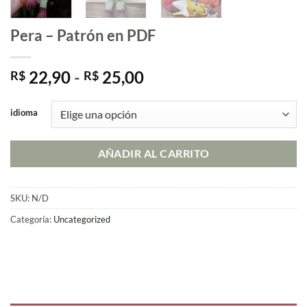
Pera – Patrón en PDF
Rango
22,90
-
25,00
R$
R$
de
precios:
idioma
desde
R$ 22,90
AÑADIR AL CARRITO
hasta
R$ 25,00
SKU:
N/D
Categoría:
Uncategorized