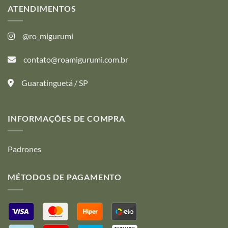
variantes.
variantes.
ATENDIMENTOS
Las
Las
opciones
opciones
@ro_migurumi
se
se
pueden
pueden
contato@roamigurumi.com.br
elegir
elegir
en
en
la
la
Guaratinguetá / SP
página
página
de
de
producto
producto
INFORMAÇÕES DE COMPRA
Padrones
MÉTODOS DE PAGAMENTO