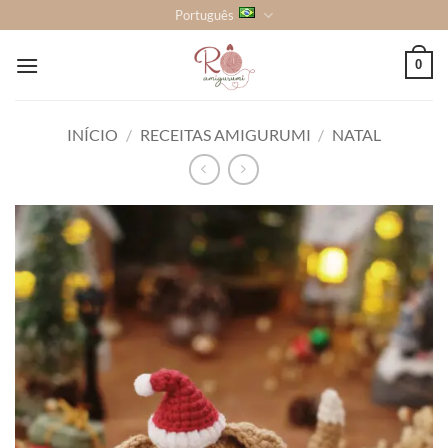
Skip
Português
to
content
0
INÍCIO
/
RECEITAS AMIGURUMI
/
NATAL