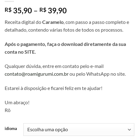
Faixa
35,90
–
39,90
R$
R$
de
Receita digital do
Caramelo
, com passo a passo completo e
preço:
detalhado, contendo várias fotos de todos os processos.
R$ 35,90
através
Após o pagamento, faça o download diretamente da sua
R$ 39,90
conta no SITE.
Qualquer dúvida, entre em contato pelo e-mail
contato@roamigurumi.com.br
ou pelo WhatsApp no site.
Estarei à disposição e ficarei feliz em te ajudar!
Um abraço!
Rô
idioma