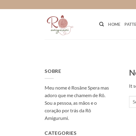
Skip
to
content
HOME
PATT
N
SOBRE
It 
Meu nome é Rosâne Spera mas
adoro que me chamem de Rô.
Sou a pessoa, as mãos e o
coração por trás da Rô
Amigurumi.
CATEGORIES