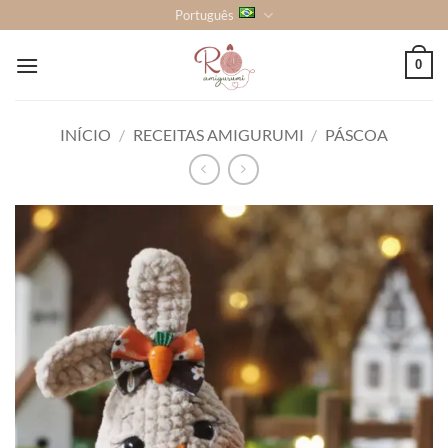
Skip
Português
to
content
0
INÍCIO
/
RECEITAS AMIGURUMI
/
PÁSCOA