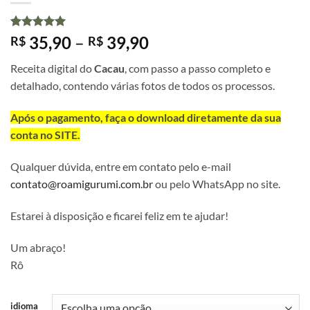
Avaliado
1
Faixa
35,90
–
39,90
R$
R$
como
5
de
de
5, com
Receita digital do
Cacau
, com passo a passo completo e
baseado em
preço:
avaliação
detalhado, contendo várias fotos de todos os processos.
R$ 35,90
de cliente
através
Após o pagamento, faça o download diretamente da sua
R$ 39,90
conta no SITE.
Qualquer dúvida, entre em contato pelo e-mail
contato@roamigurumi.com.br
ou pelo WhatsApp no site.
Estarei à disposição e ficarei feliz em te ajudar!
Um abraço!
Rô
idioma