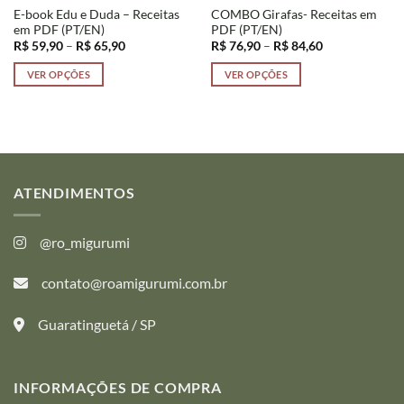
E-book Edu e Duda – Receitas
COMBO Girafas- Receitas em
em PDF (PT/EN)
PDF (PT/EN)
Faixa
Faixa
R$
59,90
–
R$
65,90
R$
76,90
–
R$
84,60
de
de
preço:
preço:
VER OPÇÕES
VER OPÇÕES
R$ 59,90
R$ 76,90
através
através
Este
Este
R$ 65,90
R$ 84,60
produto
produto
tem
tem
várias
várias
variantes.
variantes.
As
As
ATENDIMENTOS
opções
opções
podem
podem
@ro_migurumi
ser
ser
escolhidas
escolhidas
contato@roamigurumi.com.br
na
na
página
página
do
do
Guaratinguetá / SP
produto
produto
INFORMAÇÕES DE COMPRA