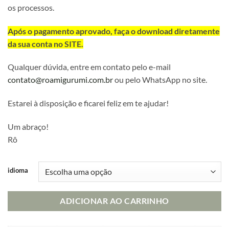
os processos.
através
R$ 55,00
Após o pagamento aprovado, faça o download diretamente
da sua conta no SITE.
Qualquer dúvida, entre em contato pelo e-mail
contato@roamigurumi.com.br
ou pelo WhatsApp no site.
Estarei à disposição e ficarei feliz em te ajudar!
Um abraço!
Rô
idioma
ADICIONAR AO CARRINHO