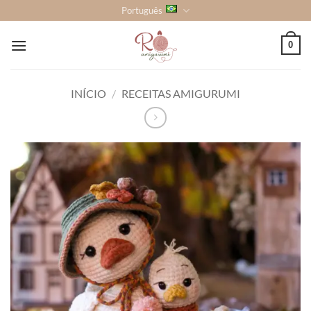
Skip
Português
to
content
0
INÍCIO
/
RECEITAS AMIGURUMI