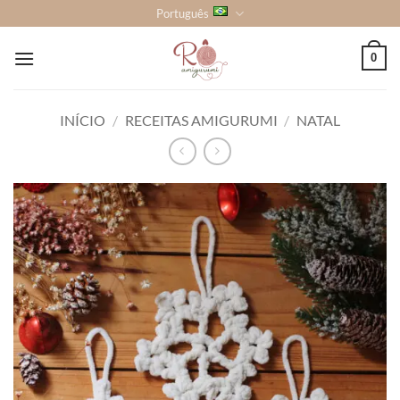
Skip
Português
to
content
0
INÍCIO
/
RECEITAS AMIGURUMI
/
NATAL