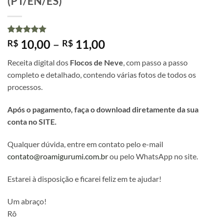
(PT/EN/ES)
Avaliado
1
Faixa
10,00
–
11,00
R$
R$
como
5
de
de
5, com
Receita digital dos
Flocos de Neve
, com passo a passo
baseado em
preço:
avaliação
completo e detalhado, contendo várias fotos de todos os
R$ 10,00
de cliente
processos.
através
R$ 11,00
Após o pagamento, faça o download diretamente da sua
conta no SITE.
Qualquer dúvida, entre em contato pelo e-mail
contato@roamigurumi.com.br
ou pelo WhatsApp no site.
Estarei à disposição e ficarei feliz em te ajudar!
Um abraço!
Rô