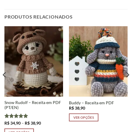
PRODUTOS RELACIONADOS
Snow Rudolf – Receita em PDF
Buddy – Receita em PDF
(PT/EN)
R$
38,90
VER OPÇÕES
Avaliação
5
Faixa
R$
34,90
–
R$
38,90
Este
de
de 5
produto
preço: