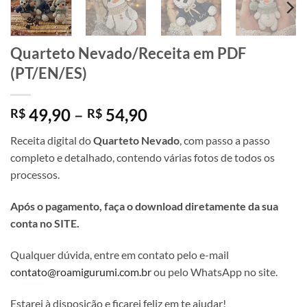
Quarteto Nevado/Receita em PDF
(PT/EN/ES)
Faixa
49,90
–
54,90
R$
R$
de
Receita digital do
Quarteto Nevado
, com passo a passo
preço:
completo e detalhado, contendo várias fotos de todos os
R$ 49,90
processos.
através
R$ 54,90
Após o pagamento, faça o download diretamente da sua
conta no SITE.
Qualquer dúvida, entre em contato pelo e-mail
contato@roamigurumi.com.br
ou pelo WhatsApp no site.
Estarei à disposição e ficarei feliz em te ajudar!