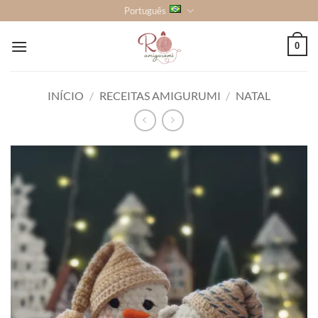
Skip
Português
to
content
0
INÍCIO
/
RECEITAS AMIGURUMI
/
NATAL