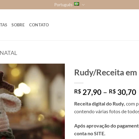
Português
ITAS
SOBRE
CONTATO
NATAL
Rudy/Receita em 
27,90
–
30,70
R$
R$
Receita digital do Rudy
,
com p
contendo várias fotos de todos
Após aprovação do pagamento
conta no SITE.