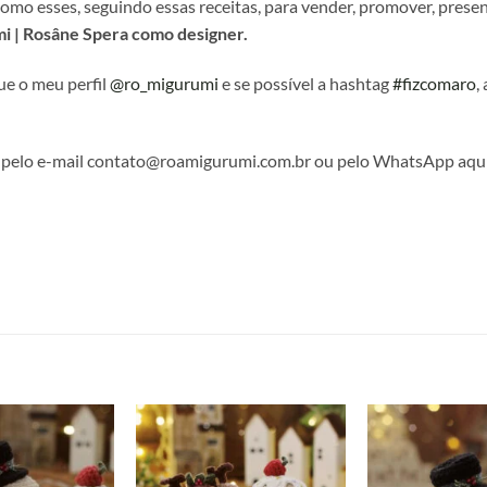
mo esses, seguindo essas receitas, para vender, promover, present
i | Rosâne Spera como designer.
ue o meu perfil
@ro_migurumi
e se possível a hashtag
#fizcomaro
,
o pelo e-mail contato@roamigurumi.com.br ou pelo WhatsApp aqui