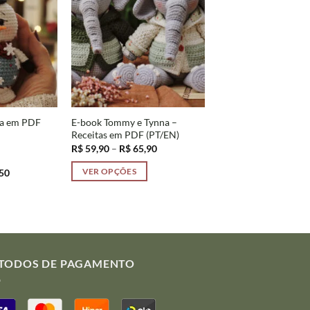
ta em PDF
E-book Tommy e Tynna –
Receitas em PDF (PT/EN)
Faixa
R$
59,90
–
R$
65,90
de
preço:
Faixa
50
VER OPÇÕES
R$ 59,90
de
através
Este
preço:
R$ 65,90
R$ 32,90
produto
através
R$ 39,50
tem
várias
variantes.
TODOS DE PAGAMENTO
As
opções
podem