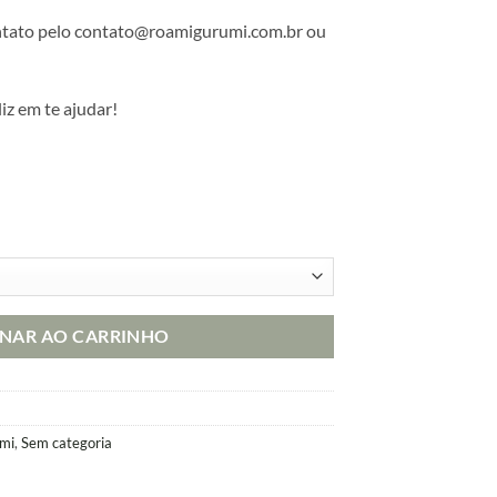
ntato pelo contato@roamigurumi.com.br ou
liz em te ajudar!
ONAR AO CARRINHO
umi
,
Sem categoria