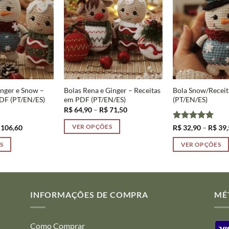
inger e Snow –
Bolas Rena e Ginger – Receitas
Bola Snow/Recei
DF (PT/EN/ES)
em PDF (PT/EN/ES)
(PT/EN/ES)
Faixa
R$
64,90
–
R$
71,50
de
preço:
Faixa
Avaliação
5
106,60
R$
32,90
–
R$
39,
VER OPÇÕES
R$ 64,90
de
de 5
através
Este
preço:
R$ 71,50
S
VER OPÇÕES
R$ 96,90
produto
através
Este
R$ 106,60
tem
produto
várias
tem
variantes.
várias
INFORMAÇÕES DE COMPRA
MÉ
As
variantes.
opções
As
podem
Como Comprar
opções