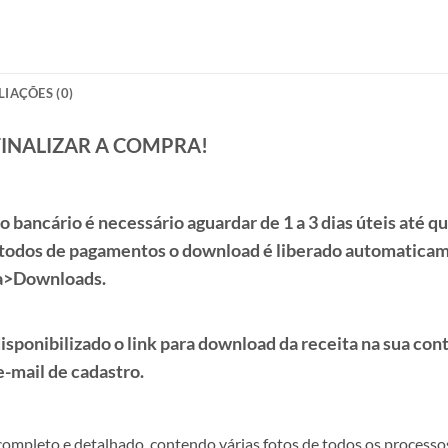
LIAÇÕES (0)
FINALIZAR A COMPRA!
to
bancário é necessário aguardar de
1 a 3 dias úteis
até qu
todos de pagamentos o download é liberado automaticame
a>Downloads.
sponibilizado o link para download da receita na sua cont
e-mail de cadastro.
ompleto e detalhado, contendo várias fotos de todos os processo