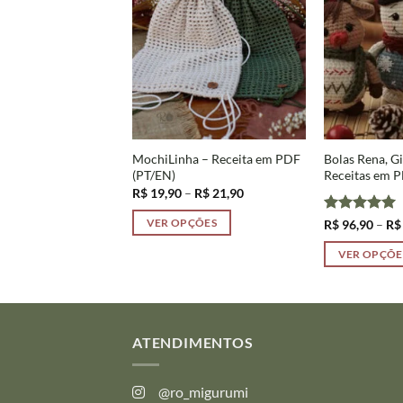
tinhas 1 – Receitas
MochiLinha – Receita em PDF
Bolas Rena, G
T/EN/ES)
(PT/EN)
Receitas em P
Faixa
R$
19,90
–
R$
21,90
de
preço:
Faixa
Avaliação
5
–
R$
136,00
R$
96,90
–
R$
VER OPÇÕES
R$ 19,90
de
de 5
através
Este
preço:
R$ 21,90
ÇÕES
VER OPÇÕE
R$ 123,60
produto
através
Este
R$ 136,00
tem
produto
várias
tem
variantes.
várias
ATENDIMENTOS
As
variantes.
opções
As
podem
@ro_migurumi
opções