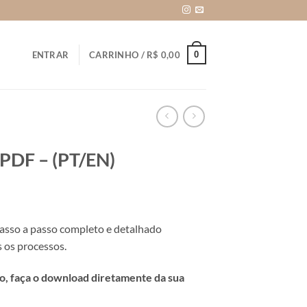
0
ENTRAR
CARRINHO /
R$
0,00
PDF – (PT/EN)
Faixa
de
asso a passo completo e detalhado
preço:
 os processos.
R$ 27,90
através
, faça o download diretamente da sua
R$ 30,70