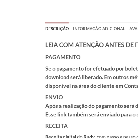
DESCRIÇÃO
INFORMAÇÃO ADICIONAL
AVA
LEIA COM ATENÇÃO ANTES DE 
PAGAMENTO
Se o pagamento for efetuado por
bole
download será liberado. Em outros mé
disponível na área do cliente em
Cont
ENVIO
Após a realização do pagamento será di
Esse link também será enviado para o 
RECEITA
Receita
digital
do
Rudy
,
com passo a passo c