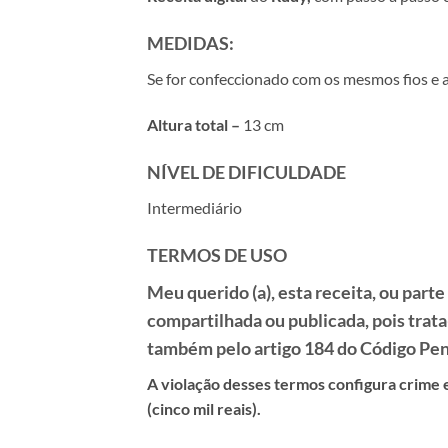
MEDIDAS:
Se for confeccionado com os mesmos fios e ag
Altura total –
13 cm
NÍVEL DE DIFICULDADE
Intermediário
TERMOS DE USO
Meu querido (a), esta receita, ou part
compartilhada ou publicada, pois trat
também pelo artigo 184 do Código Pena
A violação desses termos configura crime e 
(cinco mil reais).